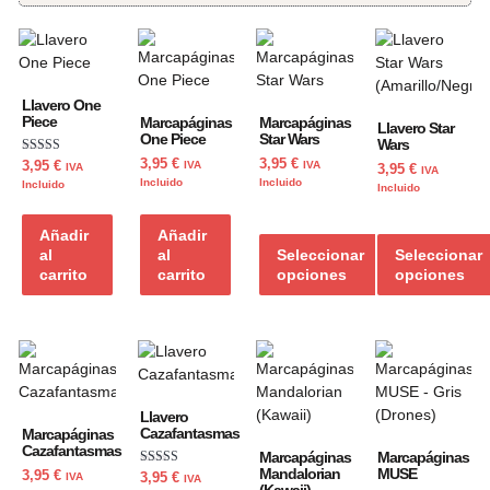
Llavero One
Piece
Marcapáginas
Marcapáginas
Llavero Star
One Piece
Star Wars
Wars
Valorado con
3,95
€
3,95
€
3,95
€
IVA
IVA
IVA
3,95
€
IVA
5.00
Incluido
Incluido
Incluido
Incluido
de 5
Añadir
Añadir
al
al
Seleccionar
Seleccionar
carrito
carrito
opciones
opciones
Llavero
Cazafantasmas
Marcapáginas
Cazafantasmas
Marcapáginas
Marcapáginas
Mandalorian
MUSE
Valorado con
3,95
€
3,95
€
IVA
IVA
5.00