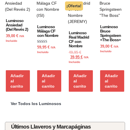
¡Oferta!
Luminoso
Ansiedad
Luminoso
Luminoso
(Del Revés 2)
Málaga CF
Bruce
Luminoso
con Nombre
Springsteen
39,00
€
IVA
Real Madrid
«The Boss»
Incluido
CF con
Nombre
39,00
€
Valorado con
IVA
59,95
€
IVA
5.00
Incluido
Incluido
49,95
€
de 5
39,95
€
IVA
Incluido
Añadir
Añadir
Añadir
Añadir
al
al
al
al
carrito
carrito
carrito
carrito
Ver Todos los Luminosos
Últimos Llaveros y Marcapáginas