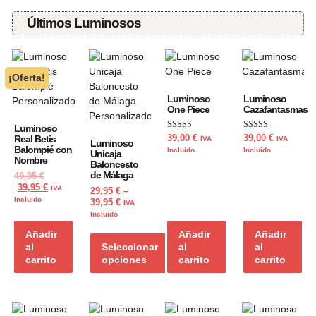
Últimos Luminosos
¡Oferta!
Luminoso
Luminoso
One Piece
Cazafantasmas
Luminoso
Valorado con
Valorado con
39,00
€
39,00
€
Real Betis
IVA
IVA
Luminoso
5.00
5.00
Balompié con
Incluido
Incluido
Unicaja
de 5
de 5
Nombre
Baloncesto
de Málaga
49,95
€
39,95
€
IVA
29,95
€
–
Incluido
39,95
€
IVA
Incluido
Añadir
Añadir
Añadir
al
Seleccionar
al
al
carrito
opciones
carrito
carrito