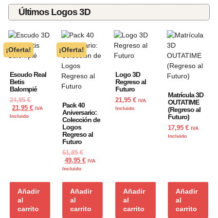
Últimos Logos 3D
¡Oferta!
¡Oferta!
Escudo Real
Logo 3D
Betis
Regreso al
Balompié
Futuro
Matrícula 3D
24,95
€
21,95
€
IVA
OUTATIME
Pack 40
21,95
€
IVA
Incluido
(Regreso al
Aniversario:
Futuro)
Incluido
Colección de
Logos
17,95
€
IVA
Regreso al
Incluido
Futuro
61,85
€
49,95
€
IVA
Incluido
Añadir
Añadir
Añadir
Añadir
al
al
al
al
carrito
carrito
carrito
carrito