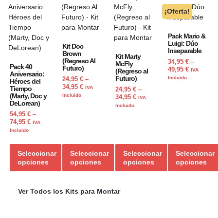
¡Oferta!
Pack Mario &
Luigi: Dúo
Kit Doc
Inseparable
Brown
Kit Marty
(Regreso Al
34,95
€
–
McFly
Pack 40
Futuro)
49,95
€
(Regreso al
IVA
Aniversario:
Futuro)
Incluido
24,95
€
–
Héroes del
34,95
€
Tiempo
IVA
24,95
€
–
(Marty, Doc y
Incluido
34,95
€
IVA
DeLorean)
Incluido
54,95
€
–
74,95
€
IVA
Incluido
Seleccionar
Seleccionar
Seleccionar
Seleccionar
opciones
opciones
opciones
opciones
Ver Todos los Kits para Montar