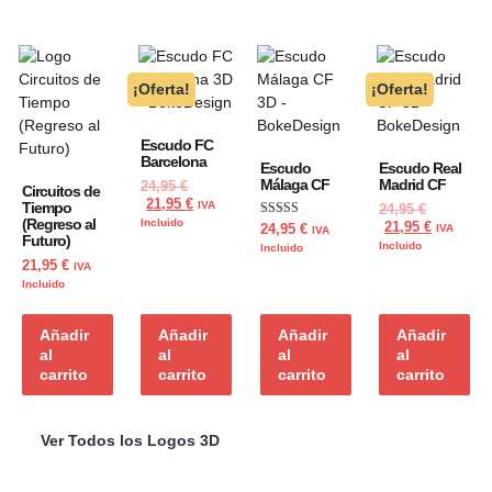
¡Oferta!
¡Oferta!
Escudo FC
Barcelona
Escudo
Escudo Real
Málaga CF
Madrid CF
24,95
€
Circuitos de
21,95
€
Tiempo
IVA
24,95
€
(Regreso al
Incluido
Valorado con
21,95
€
24,95
€
IVA
IVA
Futuro)
5.00
Incluido
Incluido
de 5
21,95
€
IVA
Incluido
Añadir
Añadir
Añadir
Añadir
al
al
al
al
carrito
carrito
carrito
carrito
Ver Todos los Logos 3D