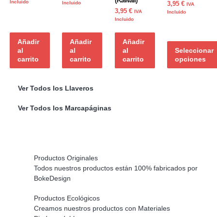
(Kawaii)
Incluido
Incluido
3,95
€
IVA
de 5
3,95
€
IVA
Incluido
Incluido
Añadir
Añadir
Añadir
al
al
al
Seleccionar
carrito
carrito
carrito
opciones
Ver Todos los Llaveros
Ver Todos los Marcapáginas
Productos Originales
Todos nuestros productos están 100% fabricados por
BokeDesign
Productos Ecológicos
Creamos nuestros productos con Materiales