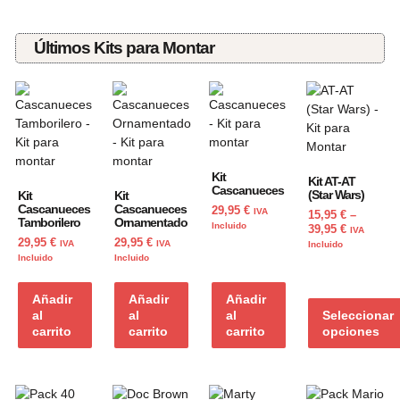
Últimos Kits para Montar
Kit
Kit AT-AT
Cascanueces
(Star Wars)
Kit
Kit
Cascanueces
Cascanueces
29,95
€
IVA
15,95
€
–
Tamborilero
Ornamentado
Incluido
39,95
€
IVA
29,95
€
29,95
€
IVA
IVA
Incluido
Incluido
Incluido
Añadir
Añadir
Añadir
al
al
al
Seleccionar
carrito
carrito
carrito
opciones