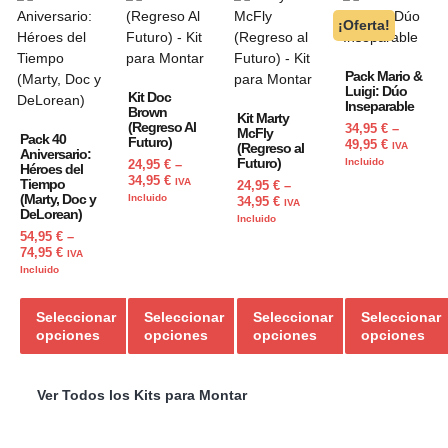
¡Oferta!
Pack Mario &
Luigi: Dúo
Kit Doc
Inseparable
Brown
Kit Marty
(Regreso Al
34,95
€
–
McFly
Pack 40
Futuro)
49,95
€
(Regreso al
IVA
Aniversario:
Futuro)
Incluido
24,95
€
–
Héroes del
34,95
€
Tiempo
IVA
24,95
€
–
(Marty, Doc y
Incluido
34,95
€
IVA
DeLorean)
Incluido
54,95
€
–
74,95
€
IVA
Incluido
Seleccionar
Seleccionar
Seleccionar
Seleccionar
opciones
opciones
opciones
opciones
Ver Todos los Kits para Montar