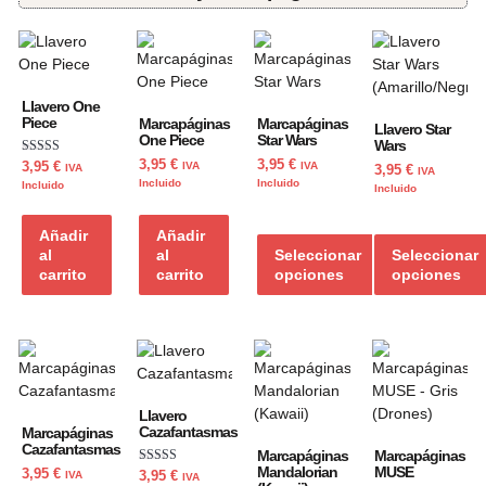
Llavero One
Piece
Marcapáginas
Marcapáginas
Llavero Star
One Piece
Star Wars
Wars
Valorado con
3,95
€
3,95
€
3,95
€
IVA
IVA
IVA
3,95
€
IVA
5.00
Incluido
Incluido
Incluido
Incluido
de 5
Añadir
Añadir
al
al
Seleccionar
Seleccionar
carrito
carrito
opciones
opciones
Llavero
Cazafantasmas
Marcapáginas
Cazafantasmas
Marcapáginas
Marcapáginas
Mandalorian
MUSE
Valorado con
3,95
€
3,95
€
IVA
IVA