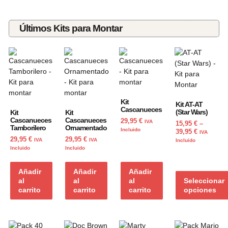
Últimos Kits para Montar
Kit
Kit AT-AT
Cascanueces
(Star Wars)
Kit
Kit
Cascanueces
Cascanueces
29,95
€
IVA
15,95
€
–
Tamborilero
Ornamentado
Incluido
39,95
€
IVA
29,95
€
29,95
€
IVA
IVA
Incluido
Incluido
Incluido
Añadir
Añadir
Añadir
al
al
al
Seleccionar
carrito
carrito
carrito
opciones