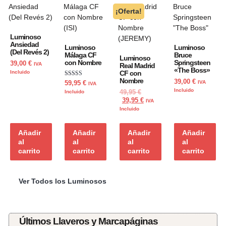
¡Oferta!
Luminoso
Ansiedad
Luminoso
Luminoso
(Del Revés 2)
Málaga CF
Bruce
Luminoso
con Nombre
Springsteen
39,00
€
IVA
Real Madrid
«The Boss»
Incluido
CF con
Nombre
39,00
€
Valorado con
IVA
59,95
€
IVA
5.00
Incluido
Incluido
49,95
€
de 5
39,95
€
IVA
Incluido
Añadir
Añadir
Añadir
Añadir
al
al
al
al
carrito
carrito
carrito
carrito
Ver Todos los Luminosos
Últimos Llaveros y Marcapáginas