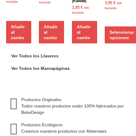
5.00
(Kawaii)
Incluido
Incluido
3,95
€
IVA
de 5
3,95
€
IVA
Incluido
Incluido
Añadir
Añadir
Añadir
al
al
al
Seleccionar
carrito
carrito
carrito
opciones
Ver Todos los Llaveros
Ver Todos los Marcapáginas
Productos Originales
Todos nuestros productos están 100% fabricados por
BokeDesign
Productos Ecológicos
Creamos nuestros productos con Materiales