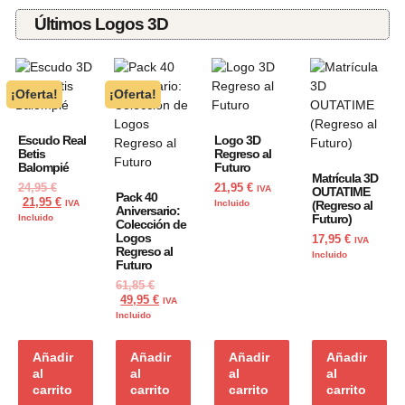
Últimos Logos 3D
¡Oferta!
¡Oferta!
Escudo Real
Logo 3D
Betis
Regreso al
Balompié
Futuro
Matrícula 3D
24,95
€
21,95
€
IVA
OUTATIME
Pack 40
21,95
€
IVA
Incluido
(Regreso al
Aniversario:
Futuro)
Incluido
Colección de
Logos
17,95
€
IVA
Regreso al
Incluido
Futuro
61,85
€
49,95
€
IVA
Incluido
Añadir
Añadir
Añadir
Añadir
al
al
al
al
carrito
carrito
carrito
carrito