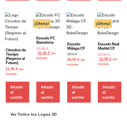
¡Oferta!
¡Oferta!
Escudo FC
Barcelona
Escudo
Escudo Real
Málaga CF
Madrid CF
24,95
€
Circuitos de
21,95
€
Tiempo
IVA
24,95
€
(Regreso al
Incluido
Valorado con
21,95
€
24,95
€
IVA
IVA
Futuro)
5.00
Incluido
Incluido
de 5
21,95
€
IVA
Incluido
Añadir
Añadir
Añadir
Añadir
al
al
al
al
carrito
carrito
carrito
carrito
Ver Todos los Logos 3D