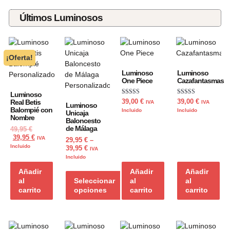
Últimos Luminosos
¡Oferta!
Luminoso
Luminoso
One Piece
Cazafantasmas
Luminoso
Valorado con
Valorado con
39,00
€
39,00
€
Real Betis
IVA
IVA
Luminoso
5.00
5.00
Balompié con
Incluido
Incluido
Unicaja
de 5
de 5
Nombre
Baloncesto
de Málaga
49,95
€
39,95
€
IVA
29,95
€
–
Incluido
39,95
€
IVA
Incluido
Añadir
Añadir
Añadir
al
Seleccionar
al
al
carrito
opciones
carrito
carrito