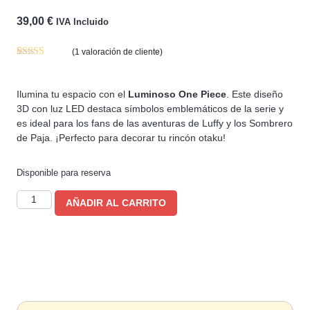
39,00
€
IVA Incluido
(
1
valoración de cliente)
Valorado con
1
5.00
de 5 en
base a
Ilumina tu espacio con el
Luminoso One Piece
. Este diseño
valoración
de un cliente
3D con luz LED destaca símbolos emblemáticos de la serie y
es ideal para los fans de las aventuras de Luffy y los Sombrero
de Paja. ¡Perfecto para decorar tu rincón otaku!
Disponible para reserva
AÑADIR AL CARRITO