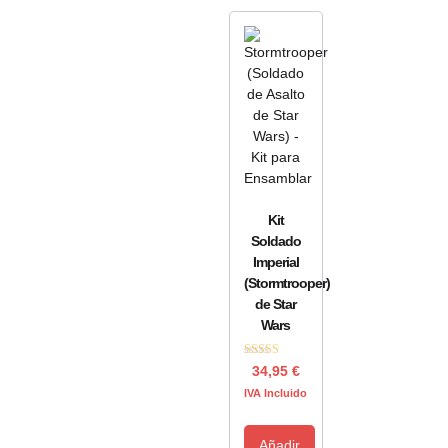
Kit
Soldado
Imperial
(Stormtrooper)
de Star
Wars
Valorado con
34,95
€
5.00
de 5
IVA Incluido
Añadir