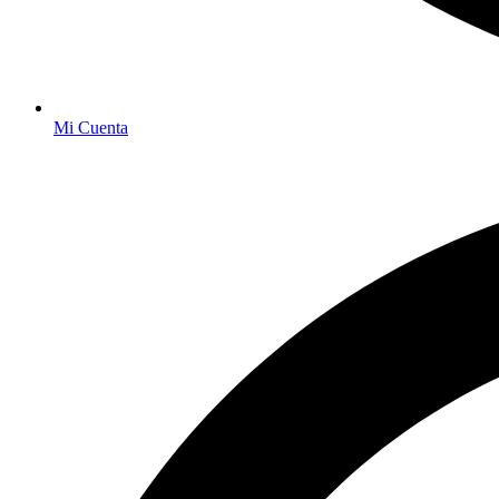
Mi Cuenta