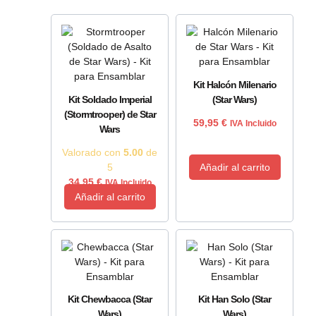
Kit Halcón Milenario
Kit Soldado Imperial
(Star Wars)
(Stormtrooper) de Star
59,95
€
IVA Incluido
Wars
Valorado con
5.00
de
5
Añadir al carrito
34,95
€
IVA Incluido
Añadir al carrito
Kit Chewbacca (Star
Kit Han Solo (Star
Wars)
Wars)