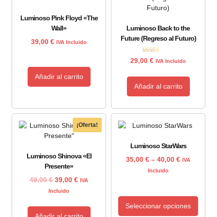
Luminoso Pink Floyd «The
Wall»
Luminoso Back to the
Future (Regreso al Futuro)
39,00
€
IVA Incluido
Valorado con
29,00
€
IVA Incluido
5.00
de 5
Añadir al carrito
Añadir al carrito
¡Oferta!
Luminoso StarWars
Luminoso Shinova «El
35,00
€
–
40,00
€
IVA
Presente»
Incluido
49,00
€
39,00
€
IVA
Incluido
Seleccionar opciones
Añadir al carrito