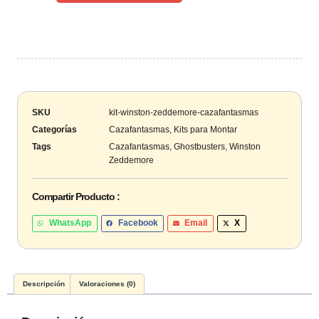
SKU
kit-winston-zeddemore-cazafantasmas
Categorías
Cazafantasmas
,
Kits para Montar
Tags
Cazafantasmas
,
Ghostbusters
,
Winston
Zeddemore
Compartir Producto :
WhatsApp
Facebook
Email
X
Descripción
Valoraciones (0)