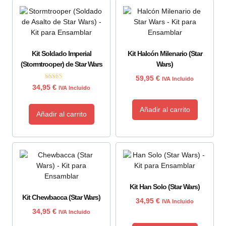
Kit Soldado Imperial
Kit Halcón Milenario (Star
(Stormtrooper) de Star Wars
Wars)
59,95
€
IVA Incluido
Valorado con
34,95
€
IVA Incluido
5.00
de 5
Añadir al carrito
Añadir al carrito
Kit Han Solo (Star Wars)
Kit Chewbacca (Star Wars)
34,95
€
IVA Incluido
34,95
€
IVA Incluido