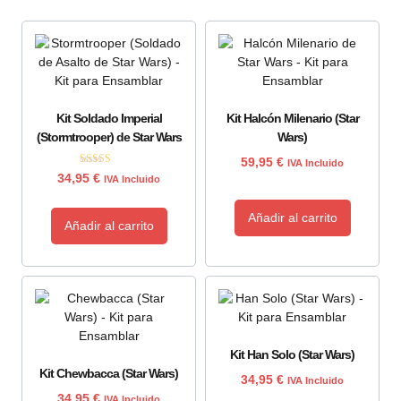
Kit Soldado Imperial
Kit Halcón Milenario (Star
(Stormtrooper) de Star Wars
Wars)
59,95
€
IVA Incluido
Valorado con
34,95
€
IVA Incluido
5.00
de 5
Añadir al carrito
Añadir al carrito
Kit Han Solo (Star Wars)
Kit Chewbacca (Star Wars)
34,95
€
IVA Incluido
34,95
€
IVA Incluido