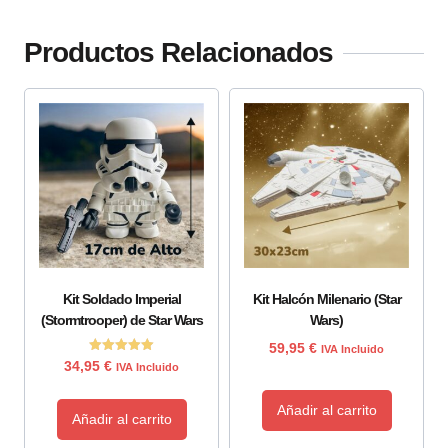
Productos Relacionados
Kit Soldado Imperial
Kit Halcón Milenario (Star
(Stormtrooper) de Star Wars
Wars)
59,95
€
IVA Incluido
Valorado
34,95
€
IVA Incluido
con
5.00
de 5
Añadir al carrito
Añadir al carrito