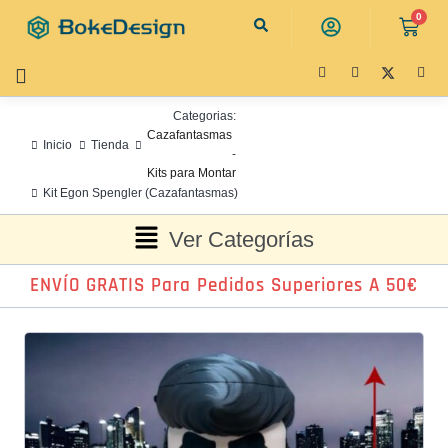
0
Categorias:
Cazafantasmas
Inicio
Tienda
-
Kits para Montar
Kit Egon Spengler (Cazafantasmas)
Ver Categorías
ENVÍO GRATIS Para Pedidos Superiores A 50€