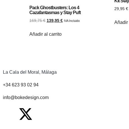
Kit Sta
Pack Ghostbusters: Los 4
29,95
€
Cazafantasmas y Stay Puft
169,75
€
139,95
€
IVA Incluido
Añadir 
Añadir al carrito
La Cala del Moral, Málaga
+34 623 93 02 94
info@bokedesign.com