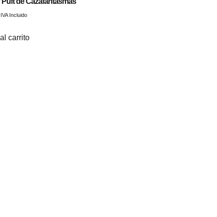
y Puft de Cazafantasmas
IVA Incluido
al carrito