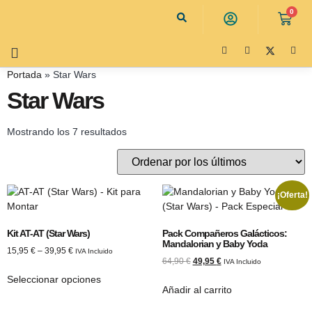
0
Portada
»
Star Wars
Star Wars
Mostrando los 7 resultados
¡Oferta!
Kit AT-AT (Star Wars)
Pack Compañeros Galácticos:
Mandalorian y Baby Yoda
15,95
€
–
39,95
€
IVA Incluido
64,90
€
49,95
€
IVA Incluido
Seleccionar opciones
Añadir al carrito