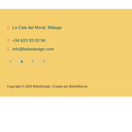
La Cala del Moral, Málaga
+34 623 93 02 94
info@bokedesign.com
Copyright © 2024 BokeDesign. Creado por BokeWeb.es