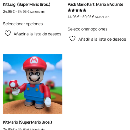
Kit Luigi (Super Mario Bros.)
Pack Mario Kart: Mario al Volante
24,95
€
–
34,95
€
IVA Incluido
Valorado
44,95
€
–
59,95
€
IVA Incluido
con
5.00
Seleccionar opciones
de 5
Seleccionar opciones
Añadir a la lista de deseos
Añadir a la lista de deseos
Kit Mario (Super Mario Bros.)
24,95
€
–
34,95
€
IVA Incluido