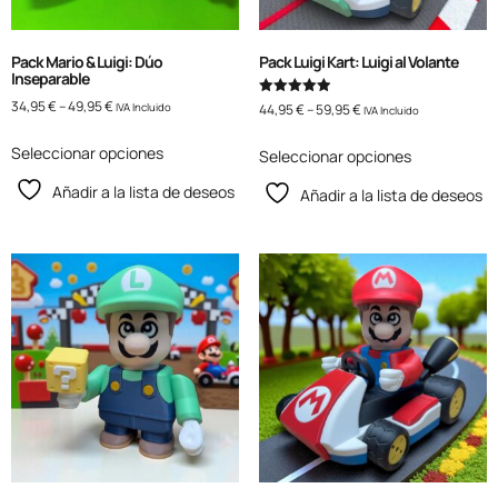
Pack Mario & Luigi: Dúo
Pack Luigi Kart: Luigi al Volante
Inseparable
34,95
€
–
49,95
€
Valorado
44,95
€
–
59,95
€
IVA Incluido
IVA Incluido
con
5.00
de 5
Seleccionar opciones
Seleccionar opciones
Añadir a la lista de deseos
Añadir a la lista de deseos