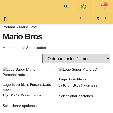
0
Portada
»
Mario Bros
Mario Bros
Mostrando los 2 resultados
Logo Super Mario
Logo Super Mario Personalizado
17,95
€
–
19,95
€
IVA Incluido
Valorado con
17,95
€
–
19,95
€
Seleccionar opciones
IVA Incluido
5.00
de 5
Seleccionar opciones