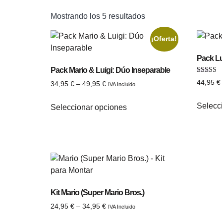
Mostrando los 5 resultados
¡Oferta!
Pack Lui
Pack Mario & Luigi: Dúo Inseparable
Valorado
44,95
€
34,95
€
–
49,95
€
IVA Incluido
5.00
de 5
Selecc
Seleccionar opciones
Kit Mario (Super Mario Bros.)
24,95
€
–
34,95
€
IVA Incluido