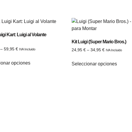
gi Kart: Luigi al Volante
Kit Luigi (Super Mario Bros.)
 con
–
59,95
€
IVA Incluido
24,95
€
–
34,95
€
IVA Incluido
ionar opciones
Seleccionar opciones