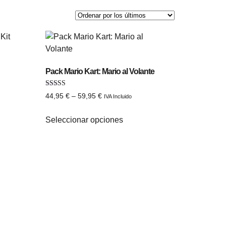
Pack Mario Kart: Mario al Volante
Valorado con
44,95
€
–
59,95
€
IVA Incluido
5.00
de 5
Seleccionar opciones